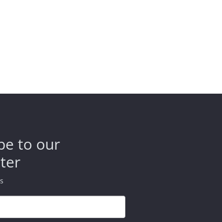
be to our
ter
ds