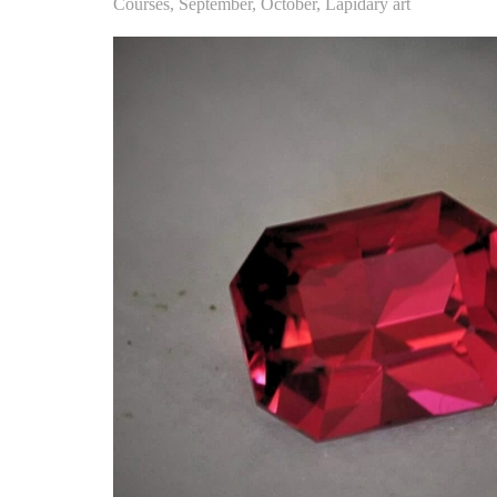
Courses
,
September
,
October
,
Lapidary art