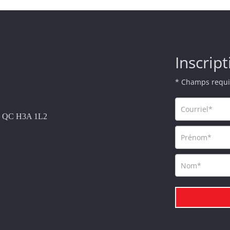
Inscript
* Champs requi
al, QC H3A 1L2