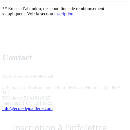
** En cas d’abandon, des conditions de remboursement
s’appliquent. Voir la section
inscription
Contact
École de joaillerie de Montréal
416, boul. De Maisonneuve Ouest, 9e étage, Montréal, QC H3A
1L2
Téléphone: 514-281-9922
Sans frais: 1-877-281-9922
info@ecoledejoaillerie.com
Inscription à l'infolettre