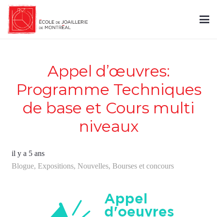
Appel d’œuvres:
Programme Techniques
de base et Cours multi
niveaux
il y a 5 ans
Blogue
,
Expositions
,
Nouvelles
,
Bourses et concours