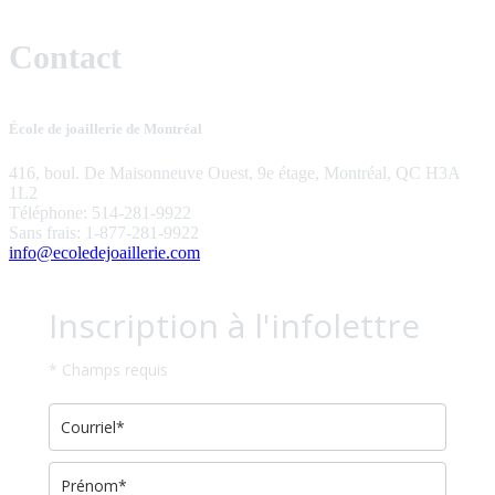
Contact
École de joaillerie de Montréal
416, boul. De Maisonneuve Ouest, 9e étage, Montréal, QC H3A
1L2
Téléphone: 514-281-9922
Sans frais: 1-877-281-9922
info@ecoledejoaillerie.com
Inscription à l'infolettre
* Champs requis