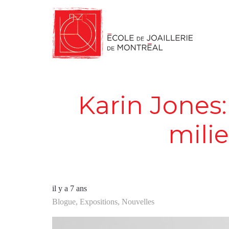
Karin Jones:
mili
il y a 7 ans
Blogue
,
Expositions
,
Nouvelles