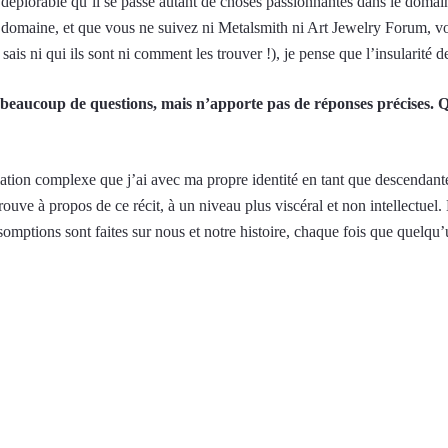
 déplorable qu’il se passe autant de choses passionnantes dans le domai
e domaine, et que vous ne suivez ni Metalsmith ni Art Jewelry Forum, 
 sais ni qui ils sont ni comment les trouver !), je pense que l’insularité 
beaucoup de questions, mais n’apporte pas de réponses précises. Qu
relation complexe que j’ai avec ma propre identité en tant que descendant
prouve à propos de ce récit, à un niveau plus viscéral et non intellectu
ésomptions sont faites sur nous et notre histoire, chaque fois que quelqu’