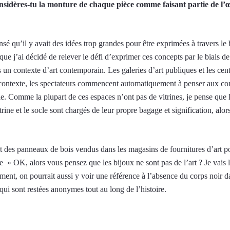
sidères-tu la monture de chaque pièce comme faisant partie de l’
sé qu’il y avait des idées trop grandes pour être exprimées à travers le 
e j’ai décidé de relever le défi d’exprimer ces concepts par le biais de l
s un contexte d’art contemporain. Les galeries d’art publiques et les cent
contexte, les spectateurs commencent automatiquement à penser aux conc
e. Comme la plupart de ces espaces n’ont pas de vitrines, je pense que 
vitrine et le socle sont chargés de leur propre bagage et signification, a
des panneaux de bois vendus dans les magasins de fournitures d’art pour l
 » OK, alors vous pensez que les bijoux ne sont pas de l’art ? Je vais l
nt, on pourrait aussi y voir une référence à l’absence du corps noir dans
 qui sont restées anonymes tout au long de l’histoire.