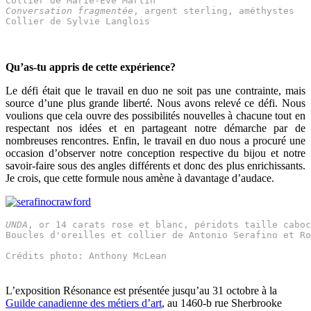
Collier de Marie-Ève Martin
Conversation fragmentée
, argent sterling, améthystes
Collier de Sylvie Langlois
Qu’as-tu appris de cette expérience?
Le défi était que le travail en duo ne soit pas une contrainte, mais
source d’une plus grande liberté. Nous avons relevé ce défi. Nous
voulions que cela ouvre des possibilités nouvelles à chacune tout en
respectant nos idées et en partageant notre démarche par de
nombreuses rencontres. Enfin, le travail en duo nous a procuré une
occasion d’observer notre conception respective du bijou et notre
savoir-faire sous des angles différents et donc des plus enrichissants.
Je crois, que cette formule nous amène à davantage d’audace.
UNDA
, or 14 carats rose et blanc, péridots taille caboc
Boucles d'oreilles et collier de Antonio Serafino et Ro
L’exposition Résonance est présentée jusqu’au 31 octobre à la
Guilde canadienne des métiers d’art
, au 1460-b rue Sherbrooke