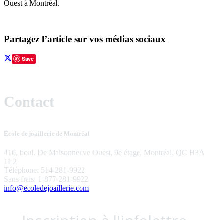
Ouest à Montréal.
Partagez l’article sur vos médias sociaux
Save
Contact
École de joaillerie de Montréal
416, boul. De Maisonneuve Ouest, 9e étage, Montréal, QC H3A
1L2
Téléphone: 514-281-9922
Sans frais: 1-877-281-9922
info@ecoledejoaillerie.com