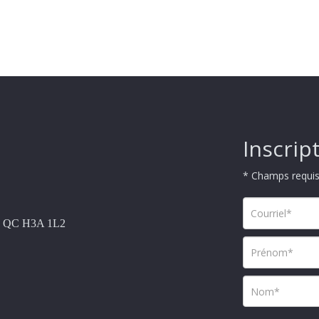
Inscript
* Champs requi
al, QC H3A 1L2